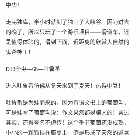
中华！
走完独库，半小时就到了独山子大峡谷。因为进去
的晚了，所以只玩了一个游乐项目——滑道车，还
是值得体验的，滑到下面，近距离的欣赏大自然的
鬼斧神工！
D12奎屯—6h—吐鲁番
进入吐鲁番仿佛从冬天来到了夏天！热得中暑！
吐鲁番是为娃而来的，因为有语文书上的葡萄沟，
可是娃看了葡萄沟说：作文果然都是骗人的！言过
其实，还得夸名不虚传！这个季节葡萄还没成熟，
小小的一颗颗挂在藤蔓上，倒是形成了天然的避暑