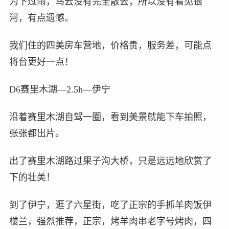
为下过雨，乌云没有完全散去，所以没有看见银
河，有点遗憾。
我们住的四美房车营地，价格贵，服务差，可能点
将台更好一点！
D6赛里木湖—2.5h—伊宁
沿着赛里木湖自驾一圈，看到美景就能下车拍照，
张张都出片。
出了赛里木湖路过果子沟大桥，只是远远地欣赏了
下的壮美！
到了伊宁，逛了六星街，吃了正宗的手抓羊肉饭伊
楼兰，强烈推荐，正宗，烤羊肉串老字号烤肉，四