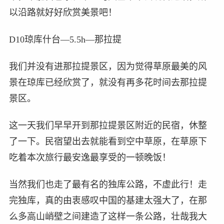
以沿路就好好欣赏美景吧！
D10琼库什台—5.5h—那拉提
我们并没有进那拉提景区，因为觉得草原最美的风
景在琼库已经欣赏了，就没有再多花时间去那拉提
景区。
这一天我们早早开到那拉提景区附近的民宿，休整
了一下。民宿望出去就能看到空中草原，在草原下
吃着本次旅行最安逸最享受的一顿晚饭！
当然我们也走了最有名的独库公路，不虚此行！走
完独库，真的由衷感叹中国的基建太强大了，在那
么多高山峭壁之间建造了这样一条公路，壮哉我大