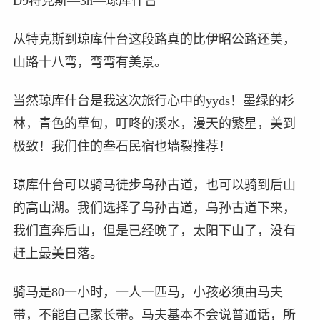
D9特克斯—3h—琼库什台
从特克斯到琼库什台这段路真的比伊昭公路还美，
山路十八弯，弯弯有美景。
当然琼库什台是我这次旅行心中的yyds！墨绿的杉
林，青色的草甸，叮咚的溪水，漫天的繁星，美到
极致！我们住的叁石民宿也墙裂推荐！
琼库什台可以骑马徒步乌孙古道，也可以骑到后山
的高山湖。我们选择了乌孙古道，乌孙古道下来，
我们直奔后山，但是已经晚了，太阳下山了，没有
赶上最美日落。
骑马是80一小时，一人一匹马，小孩必须由马夫
带，不能自己家长带。马夫基本不会说普通话，所