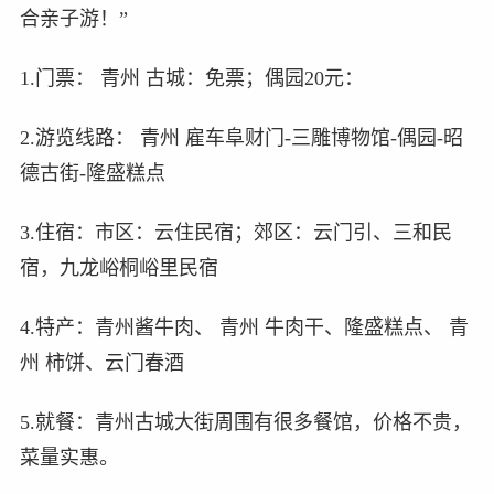
合亲子游！”
1.门票： 青州 古城：免票；偶园20元：
2.游览线路： 青州 雇车阜财门-三雕博物馆-偶园-昭
德古街-隆盛糕点
3.住宿：市区：云住民宿；郊区：云门引、三和民
宿，九龙峪桐峪里民宿
4.特产：青州酱牛肉、 青州 牛肉干、隆盛糕点、 青
州 柿饼、云门春酒
5.就餐：青州古城大街周围有很多餐馆，价格不贵，
菜量实惠。