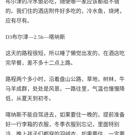
布尔津的冷水鱼必吃，随便哪一家应该都挺不错
的。我们住的酒店附件好多吃的，冷水鱼，烧烤，
应有尽有。
D3布尔津—2.5h—喀纳斯
这天的路程很短，所以睡了懒觉出发的，在酒店吃
完早餐，差不多十二点上路。
路程两个多小时，沿着盘山公路，草地，树林，牛
马羊成群，处处是风景。一路往里，气温也慢慢降
低，从夏天到初冬。
喀纳斯不能自驾进去，如果要住一晚的，提前准备
好一行李箱的衣服，冬季衣服别忘记，里面特别
冷，晚上孩子们都穿的羽绒衣。如果要住，一定要