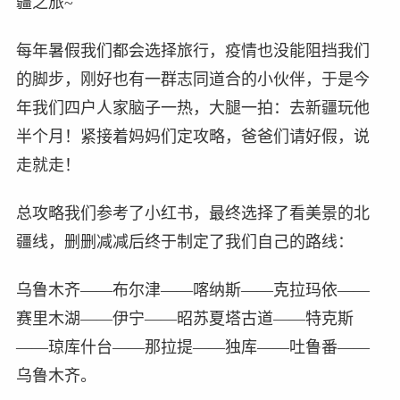
疆之旅~
每年暑假我们都会选择旅行，疫情也没能阻挡我们
的脚步，刚好也有一群志同道合的小伙伴，于是今
年我们四户人家脑子一热，大腿一拍：去新疆玩他
半个月！紧接着妈妈们定攻略，爸爸们请好假，说
走就走！
总攻略我们参考了小红书，最终选择了看美景的北
疆线，删删减减后终于制定了我们自己的路线：
乌鲁木齐——布尔津——喀纳斯——克拉玛依——
赛里木湖——伊宁——昭苏夏塔古道——特克斯
——琼库什台——那拉提——独库——吐鲁番——
乌鲁木齐。