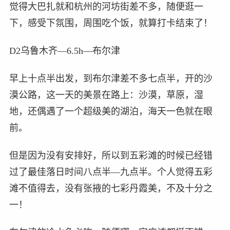
觉得大巴扎就和杭州的河坊街差不多，随便逛一
下，感受下氛围，周围吃个饭，就算打卡结束了！
D2乌鲁木齐—6.5h—布尔津
早上十点半出发，到布尔津差不多七点半，开的沙
漠公路，这一天的美景在路上：沙漠，草原，湿
地，还偶遇了一个超级美的湖泊，海天一色就在眼
前。
但是因为没有安排好，所以到五彩滩的时候已经错
过了最佳落日时间八点半—九点半。个人觉得五彩
滩不值得去，没有张掖的七彩丹霞美，不及十分之
一！