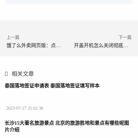
上一篇
下一篇
饿了么外卖网页版：点餐、支付、优惠全攻略，轻松在线订餐
开盖开机怎么关闭彻底解决笔记本电脑/平板电脑开盖自动开机的问题
相关文章
泰国落地签证申请表 泰国落地签证填写样本
2023-07-27 21:02:30
长沙15大著名旅游景点 北京的旅游胜地和景点有哪些呢图
片介绍