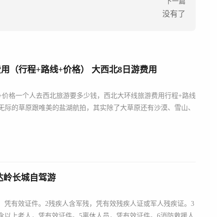
下一篇
没有了
（行程+路线+价格） 大西北8日游费用
+价格一个人去西北旅游要多少钱，西北大环线旅游费用行程+路线
无际的草原跟唯美的盐湖航拍，其实除了大草原还有沙漠、雪山、
达岭长城自驾游
，凭有效证件。2残疾人含军残，凭有效残疾人证或军人残疾证。3
含以上老人，凭有效证件。5离休人员，凭有效证件。6消防救援人