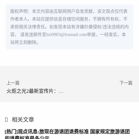
版权声明：本文内容由互联网用户自发贡献，该文观点仅代表
作者本人。本站仅提供信息存储空间服务，不拥有所有权，不
承担相关法律责任。如发现本站有涉嫌抄袭侵权/违法违规的内
容， 请发送邮件至
lizi9903@foxmail.com
举报，一经查实，本
站将立刻删除。
上一篇
下一篇
火炬之光2最新宣传片：开启全新游戏体验
相关文章
[热门]观点讯息:旅现在游退团退费标准 国家规定旅游退团
的退费标准是多少元