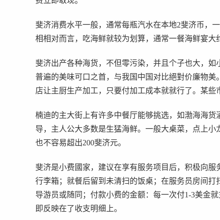
费立即取现。
斐济消费水平一般，通常每瓶汽水在本地2斐济币，一硬
相相对而言，吃海鲜就较为划算，通常一餐海鲜宴大约1
斐济出产各种海货，不但零污染，并且个子也大，如
普遍的美味可口之首，与我国中国对比絕對价廉物美
店让主厨生产加工，只要付加工成本就就行了。某些
楠迪的主大街上有许多中餐厅能够挑选，如渤海海货
导，主人公大多数是生猛海鲜。一般大桌菜，点上小龙
也不容易超出200斐济元。
斐济是小费國家，建议在享有服务项目后，积极向服
行李箱；就餐后留到未清扫的饭桌；在服务员房间打
导游员或随同；付款小费的金额：每一次付1-3美金
即反映在了收支明细上。