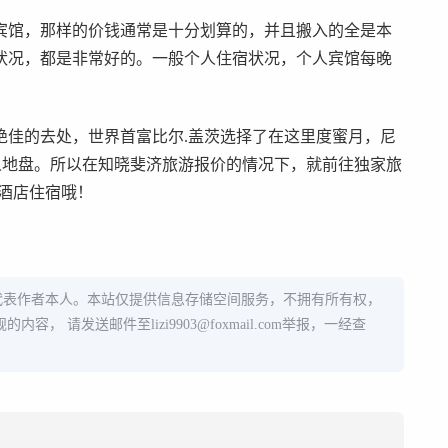
宾馆，那样的价钱通常是十分划算的，并且搬入的全是本
状况，都是非常好的。一般个人住宿状况，个人宾馆每晚
绝佳的去处，世界首富比尔.盖茨选择了在这里度蜜月，尼
人地盘。所以在知晓斐济旅游报价的情况下，就前往独家旅
酒店住宿哦！
代表作者本人。本站仅提供信息存储空间服务，不拥有所有权，
规的内容， 请发送邮件至
lizi9903@foxmail.com
举报，一经查