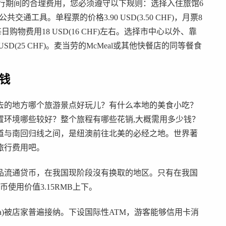
的瑞士旅行期间的合理费用，您必须遵守以下规则：选择入住旅馆6
。使用公共交通工具。单程票的价格3.90 USD(3.50 CHF)，月票8
每日购物费用18 USD(16 CHF)左右。选择市中心以外、靠
(25 CHF)。麦当劳的McMeal或其他快餐店的同等餐食
钱
去的地方哪个旅游景点好玩儿？有什么本地的美食小吃？
置环境哪些较好？整个旅程有哪些花销,大概需用多少钱？
道与南回归线之间，是纽澳前往北美的必经之地。世界著
旅行费用吧。
品流通贷币，在我国现阶段沒有换取的地区。只有在我国
使用价值3.15RMB上下。
/Visa)被店家普遍接纳。下设国际性ATM，游客能够信用卡消