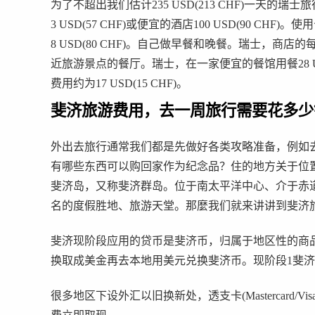
为了不超出我们估计235 USD(213 CHF)一天
3 USD(57 CHF)或便宜的酒店100 USD(90 CHF)
8 USD(80 CHF)。自己做早餐和晚餐。瑞士，商店的
近旅游景点的餐厅。瑞士，在一家便宜的餐馆用餐28 USD
费用约为17 USD(15 CHF)。
斐济旅游费用，去一周旅行需要花多少
外出去旅行通常我们都是先做好各类攻略准备，例如
有哪些东西可以购回家作为纪念品？住的地方关于位
斐济岛，又称斐济群岛。位于南太平洋中心、介于赤
名的度假胜地、旅游天堂。那麼我们就来讲讲到斐济
斐济现阶段应用的贷币是斐济币，归属于地区性的商
换取成美金再去本地用美元兑换斐济币。现阶段1斐济币
很多地区下设外汇以旧换新处，透支卡(Mastercard