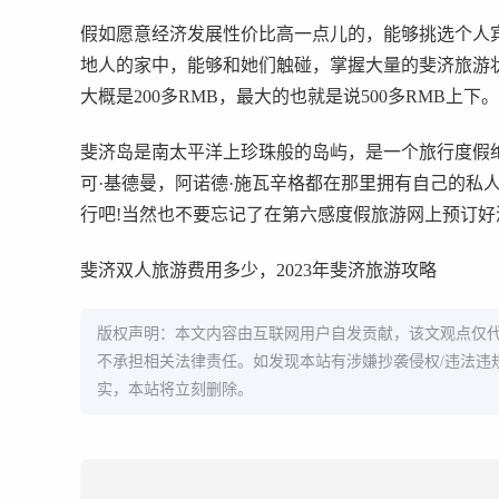
假如愿意经济发展性价比高一点儿的，能够挑选个人
地人的家中，能够和她们触碰，掌握大量的斐济旅游
大概是200多RMB，最大的也就是说500多RMB上下。
斐济岛是南太平洋上珍珠般的岛屿，是一个旅行度假
可·基德曼，阿诺德·施瓦辛格都在那里拥有自己的私
行吧!当然也不要忘记了在第六感度假旅游网上预订好
斐济双人旅游费用多少，2023年斐济旅游攻略
版权声明：本文内容由互联网用户自发贡献，该文观点仅
不承担相关法律责任。如发现本站有涉嫌抄袭侵权/违法违
实，本站将立刻删除。