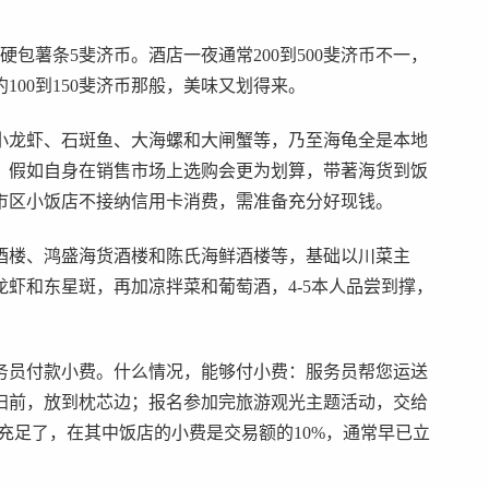
包薯条5斐济币。酒店一夜通常200到500斐济币不一，
00到150斐济币那般，美味又划得来。
小龙虾、石斑鱼、大海螺和大闸蟹等，乃至海龟全是本地
。假如自身在销售市场上选购会更为划算，带著海货到饭
市区小饭店不接纳信用卡消费，需准备充分好现钱。
酒楼、鸿盛海货酒楼和陈氏海鲜酒楼等，基础以川菜主
虾和东星斑，再加凉拌菜和葡萄酒，4-5本人品尝到撑，
务员付款小费。什么情况，能够付小费：服务员帮您运送
扫前，放到枕芯边；报名参加完旅游观光主题活动，交给
就充足了，在其中饭店的小费是交易额的10%，通常早已立