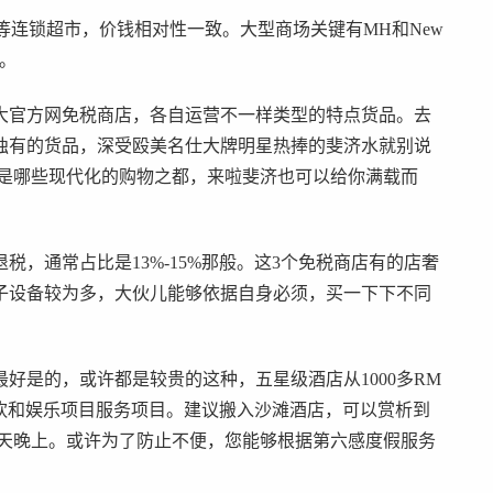
appoo等连锁超市，价钱相对性一致。大型商场关键有MH和New
费。
大官方网免税商店，各自运营不一样类型的特点货品。去
独有的货品，深受殴美名仕大牌明星热捧的斐济水就别说
不是哪些现代化的购物之都，来啦斐济也可以给你满载而
，通常占比是13%-15%那般。这3个免税商店有的店奢
子设备较为多，大伙儿能够依据自身必须，买一下下不同
好是的，或许都是较贵的这种，五星级酒店从1000多RM
餐饮和娱乐项目服务项目。建议搬入沙滩酒店，可以赏析到
右每天晚上。或许为了防止不便，您能够根据第六感度假服务