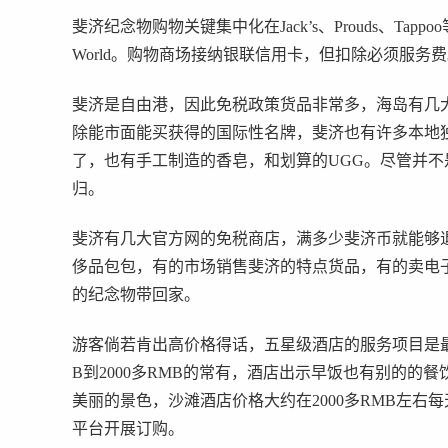
斐济纪念物购物关键集中化在Jack’s、Prouds、T
World。购物商场接纳银联信用卡，但扣除必须服务
斐济是自由港，因此免税政策货品非常多，海岛有几
除能市面能买获得的国际性名牌，斐济也有许多本地
了，也有手工制造的香皂，和划算的UGG。尽管并
归。
斐济有几大官方网的免税商店，满多少斐济币就能够退税
侈品包包，有的市场销售斐济的特点货品，有的卖电
的纪念物带回家。
游客倘若肯出高价格得话，五星级酒店的服务项目是最
B到2000多RMB的常有，酒店出示早饭也有别的的
美丽的景色，沙滩酒店价格大约在2000多RMB左
平台开展订购。