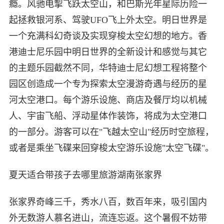
瘾。风驰电掣飞跃太空山，和巴斯光年星际历险一
起拯救银河系、驾驶UFO飞上外太空。明日世界是
一个充满科幻奇谈及实现穿梭太空幻想的地方。香
港迪士尼乐园中明日世界的全新设计和感觉与其它
的主题乐园截然不同，华特迪士尼幻想工程将整个
园区创造成一个专为探索太空漫游奇遇与经历的星
河太空港口。每个游乐设施、商店及餐厅均以机械
人、宇宙飞船、浮动星体作装饰，将成为太空港口
的一部分。游客可以在"飞越太空山"经历时空旅程，
或者是乘坐飞碟来回穿梭太空游乐设施"太空飞碟"。
夏天适合带孩子去哪里旅游湖南张家界
张家界奇峰三千，秀水八百，数百年来，吸引国内
外无数游人慕名进山，流连忘返。这个暑假不妨带