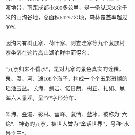
渡地带，南距成都市300多公里，是一条纵深50余千
米的山沟谷地，总面积64297公顷，森林覆盖率超过
80%。
因沟内有树正寨、荷叶寨、则查洼寨等九个藏族村
寨坐落在这片高山湖泊群中而得名。
“九寨归来不看水”，是对九寨沟景色真实的诠释。
泉、瀑、河、滩108个海子，构成一个个五彩斑斓的
瑶池玉盆。长海、剑岩、诺日朗、树正、扎如、黑
海六大景观，呈“Y”字形分布。
翠海、叠瀑、彩林、雪峰、藏情、蓝冰，被称为“六
绝”。神奇的九寨，被世人誉为“童话世界”，号称“水
景之王”。