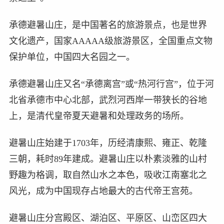
承德避暑山庄，是中国著名的旅游景点，也是世界
文化遗产，国家AAAAA级旅游景区，全国重点文物
保护单位，中国四大名园之一。
承德避暑山庄又名“承德离宫”或“热河行宫”，位于河
北省承德市中心北部，武烈河西岸一带狭长的谷地
上，是清代皇帝夏天避暑和处理政务的场所。
避暑山庄始建于1703年，历经清康熙、雍正、乾隆
三朝，耗时89年建成。避暑山庄以朴素淡雅的山村
野趣为格调，取自然山水之本色，吸收江南塞北之
风光，成为中国现存占地最大的古代帝王宫苑。
避暑山庄分宫殿区、湖泊区、平原区、山峦区四大