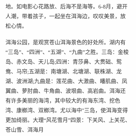
地。如电影心花路放、后海不是海等。6-8月，避开
人潮，带着孩子，一起坐在洱海边，叹叹美景，放
松心情。
洱海公园，是观赏苍山洱海景色的好处所。湖内有
“三岛”、“四洲”、“五湖”、“九曲”之胜。三岛：金梭
岛、赤文岛、天儿岛;四洲：青莎鼻、大贯础、鸳
鸯、马帘;五湖是：南塘湖、北塘湖、联株湖、龙
湖、波洲湖;九曲是：莲花曲、大激曲、皤肌曲、凤
翼曲、萝肘曲、牛角曲、波垠曲、高岩曲。洱海还
有许多美丽的海湾，其中较大的有海东湾、挖色
湾、康榔湾、双榔湾。尤以海中"三岛，使洱海变得
更加绮丽。大理“风花雪月”四景：下关风、上关花、
苍山雪、洱海月