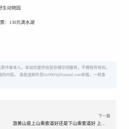
野生动物园
票：130元滴水湖
代表作者本人。本站仅提供信息存储空间服务，不拥有所有权，
规的内容， 请发送邮件至
lizi9903@foxmail.com
举报，一经查
下一篇
游黄山是上山乘索道好还是下山乘索道好 上山坐索道好还是下山坐索道好