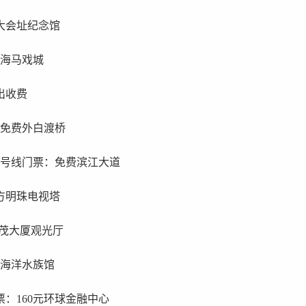
大会址纪念馆
上海马戏城
出收费
：免费外白渡桥
0号线门票：免费滨江大道
方明珠电视塔
金茂大厦观光厅
海海洋水族馆
票：160元环球金融中心