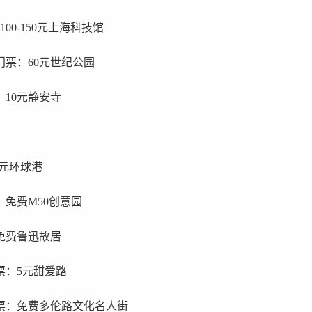
0-150元上海科技馆
门票：60元世纪公园
：10元静安寺
0元环球港
：免费M50创意园
免费鲁迅故居
票：5元甜爱路
票：免费多伦路文化名人街