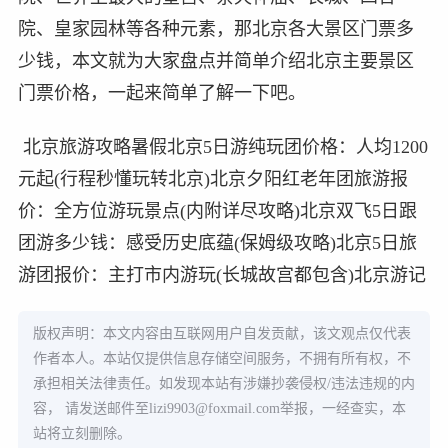
院、皇家园林等各种元素，那北京各大景区门票多
少钱，本文就为大家盘点并简单介绍北京主要景区
门票价格，一起来简单了解一下吧。
北京旅游攻略暑假北京5日游纯玩团价格：人均1200
元起(行程秒懂玩转北京)北京夕阳红老年团旅游报
价：全方位游玩景点(内附详尽攻略)北京双飞5日跟
团游多少钱：感受历史底蕴(保姆级攻略)北京5日旅
游团报价：主打市内游玩(长城故宫都包含)北京游记
版权声明：本文内容由互联网用户自发贡献，该文观点仅代表
作者本人。本站仅提供信息存储空间服务，不拥有所有权，不
承担相关法律责任。如发现本站有涉嫌抄袭侵权/违法违规的内
容， 请发送邮件至
lizi9903@foxmail.com
举报，一经查实，本
站将立刻删除。