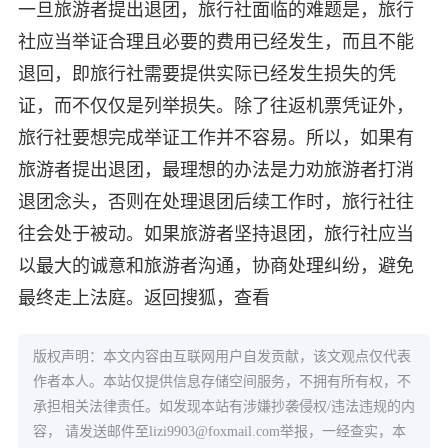
一旦旅游者提出退团，旅行社面临的难题是，旅行
社应当举证合理且必要的费用已经发生，而且不能
退回，即旅行社需要提供实际已经发生损失的凭
证，而不仅仅是列举损失。除了往返机票凭证外，
旅行社要想完成举证工作并不容易。所以，如果有
旅游者提出退团，最理想的办法是力劝旅游者打消
退团念头，否则在处理退团后续工作时，旅行社往
往会处于被动。如果旅游者坚持退团，旅行社应当
以最大的诚意和旅游者沟通，协商处理纠纷，避免
最终走上法庭。返回搜狐，查看
版权声明：本文内容由互联网用户自发贡献，该文观点仅代表
作者本人。本站仅提供信息存储空间服务，不拥有所有权，不
承担相关法律责任。如发现本站有涉嫌抄袭侵权/违法违规的内
容， 请发送邮件至
lizi9903@foxmail.com
举报，一经查实，本