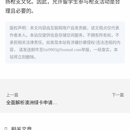
扬枪支文化。因此，允许留学生参与枪支活动是合
理且必要的。
版权声明：本文内容由互联网用户自发贡献，该文观点仅代表
作者本人。本站仅提供信息存储空间服务，不拥有所有权，不
承担相关法律责任。如发现本站有涉嫌抄袭侵权/违法违规的内
容， 请发送邮件至
lizi9903@foxmail.com
举报，一经查实，本
站将立刻删除。
上一篇
下一篇
全面解析澳洲绿卡申请条件及步骤指南(澳洲绿卡申请条件) 澳洲绿卡申请条件学生能申请吗现在怎么申请
相关文章