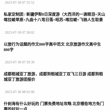
2023-07-30 07:55:52
私家定制团 / 新疆伊犁8日深度游（大西洋的一滴眼泪+天山
喀拉峻草原+九曲十八弯日落+昭苏+喀拉峻+飞驰人生取景
地）,马蜂窝自由行 新疆游客八日游秒变一日游视频
2023-07-30 07:58:02
以旅行为话题的作文800字高中范文 北京旅游作文高中生
800字
2023-07-30 07:59:39
成都稻城亚丁旅游，成都到稻城亚丁双飞三日游 成都到稻
城亚丁旅游团报价
2023-07-30 08:02:00
什刹海有什么好玩的 门票免费地址攻略 北京哪些地方免门
票的好玩一点