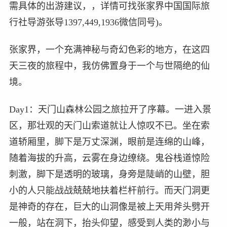
需具体的出游建议，，详情可找张家界中国国际旅
行社导游张导1397,449,1936微信同号)。
张家界，一个充满神秘与奇幻色彩的地方，在这四
天三夜的旅程中，我仿佛置身于一个与世隔绝的仙
境。
Day1：天门山森林公园之旅拉开了序幕。一进入景
区，那壮观的天门山索道就让人惊叹不已。坐在索
道轿厢里，脚下是万丈深渊，眼前是连绵的山峰，
随着海拔的升高，云雾在身边缭绕。鬼谷栈道惊险
刺激，脚下是透明的玻璃，身旁是陡峭的山壁，胆
小的人只能战战兢兢地扶着栏杆前行。而天门洞更
是神奇的存在，巨大的山洞像是被上天用斧头劈开
一般，站在洞下，抬头仰望，感受到人类的渺小与