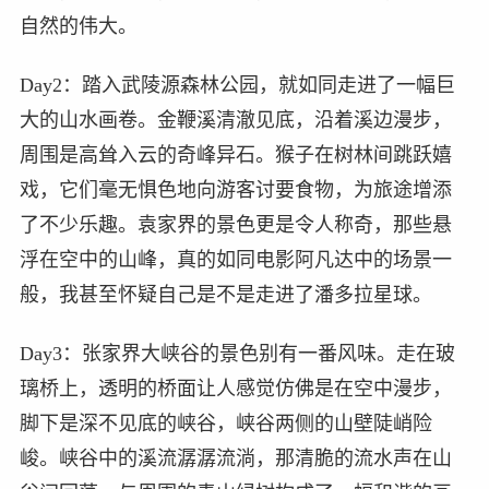
自然的伟大。
Day2：踏入武陵源森林公园，就如同走进了一幅巨
大的山水画卷。金鞭溪清澈见底，沿着溪边漫步，
周围是高耸入云的奇峰异石。猴子在树林间跳跃嬉
戏，它们毫无惧色地向游客讨要食物，为旅途增添
了不少乐趣。袁家界的景色更是令人称奇，那些悬
浮在空中的山峰，真的如同电影阿凡达中的场景一
般，我甚至怀疑自己是不是走进了潘多拉星球。
Day3：张家界大峡谷的景色别有一番风味。走在玻
璃桥上，透明的桥面让人感觉仿佛是在空中漫步，
脚下是深不见底的峡谷，峡谷两侧的山壁陡峭险
峻。峡谷中的溪流潺潺流淌，那清脆的流水声在山