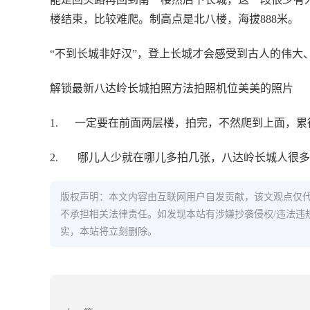
楼结束，比较难爬。制高点是北八楼，海拔888米。
“不到长城非好汉”，登上长城才会感受到古人的伟大
解锁最新八达岭长城拍照方法拍照机位美美的照片
1. 一定要在前面两层楼，拍完，不然爬到上面，累
2. 哪儿人少就在哪儿多拍几张，八达岭长城人很
版权声明：本文内容由互联网用户自发贡献，该文观点仅
不承担相关法律责任。如发现本站有涉嫌抄袭侵权/违法违
实，本站将立刻删除。