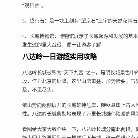
“观日台”。
3、望京石：是一块上刻有“望京石”三字的天然花岗石
4、长城博物馆：博物馆展示了长城起源和发展的基
发生过的重大战役，便于让游客了解
八达岭一日游超实用攻略
八达岭长城被称为“天下九塞”之一，是明长城景色中的
段，作为北京的屏障，这里山峦重叠，形势险要。气
及，不见尽头。
依山势向两侧展开的长城雄峙危崖，陡壁悬崖上古人所
性。八达岭长城典型地表现了万里长城雄伟险峻的风
看图给大家大致介绍一下，八达岭长城分南北两段，
能走回头路再回到南一楼然后下长城，这一段很少有