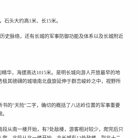
，石头大约高1米、长15米。
本历史脉络，还有长城的军事防御功能及体系以及长城附近
精华，海拔高达1015米。是明长城向游人开放最早的地
势极其磅礴的城墙南北盘旋延伸于群峦峻岭之中，视野所
书的"天险"二字，确切的概括了八达岭位置的军事重要
貌。
南段从南一楼开始，有7处敌楼，游客相对较少，爬完后只
人爬，北段从北一楼开始，北长城有12处敌楼，到北十二