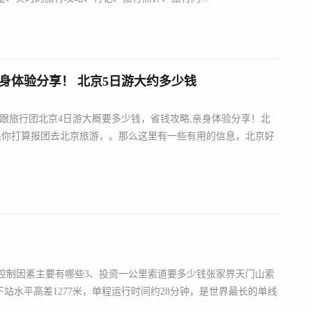
身体验分享！ 北京5日游大约多少钱
跟旅行团北京4日游大概要多少钱，省钱攻略,亲身体验分享！北
果你打算报团去北京旅游，。那么这里有一些有用的信息，北京好
价控制因素主要有哪些3、投资一公里索道要多少钱张家界天门山索
下站水平高差1277米，单程运行时间约28分钟，是世界最长的单线