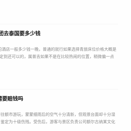
游团去泰国要多少钱
的酒店一般多少钱一晚，普通的就行如果选择青旅床位价格大概是
00可以定到还可以的，属普吉如果不是在比较热闹的位置，稍微偏一点
需要赔钱吗
前往额市游玩，蒙蒙细雨后的空气十分清新，但观景台面却十分湿
，鉴定为十级伤残。受伤后，游客与景区负责公司额尔古纳某文化