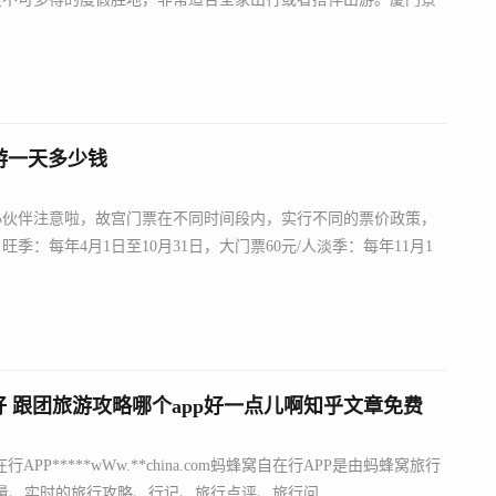
游一天多少钱
小伙伴注意啦，故宫门票在不同时间段内，实行不同的票价政策，
：每年4月1日至10月31日，大门票60元/人淡季：每年11月1
好 跟团旅游攻略哪个app好一点儿啊知乎文章免费
P*****wWw.**china.com蚂蜂窝自在行APP是由蚂蜂窝旅行
量、实时的旅行攻略、行记、旅行点评、旅行问...