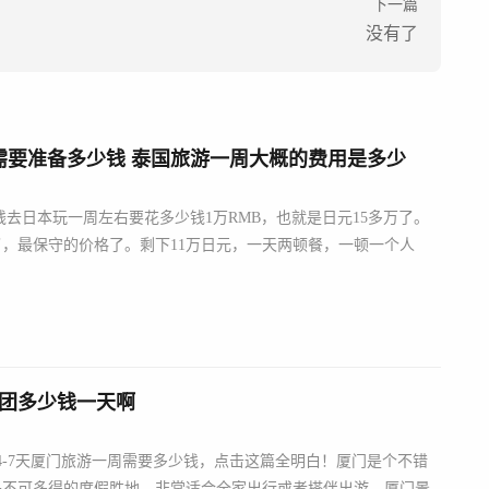
下一篇
没有了
需要准备多少钱 泰国旅游一周大概的费用是多少
去日本玩一周左右要花多少钱1万RMB，也就是日元15多万了。
了，最保守的价格了。剩下11万日元，一天两顿餐，一顿一个人
游团多少钱一天啊
4-7天厦门旅游一周需要多少钱，点击这篇全明白！厦门是个不错
是不可多得的度假胜地，非常适合全家出行或者搭伴出游。厦门景