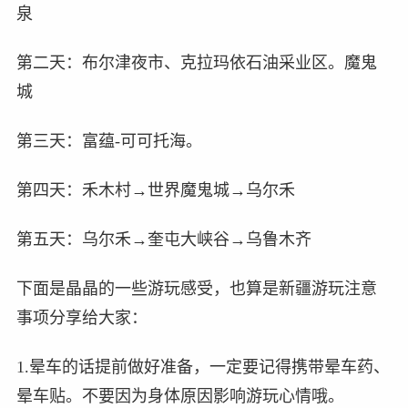
泉
第二天：布尔津夜市、克拉玛依石油采业区。魔鬼
城
第三天：富蕴-可可托海。
第四天：禾木村→世界魔鬼城→乌尔禾
第五天：乌尔禾→奎屯大峡谷→乌鲁木齐
下面是晶晶的一些游玩感受，也算是新疆游玩注意
事项分享给大家：
1.晕车的话提前做好准备，一定要记得携带晕车药、
晕车贴。不要因为身体原因影响游玩心情哦。