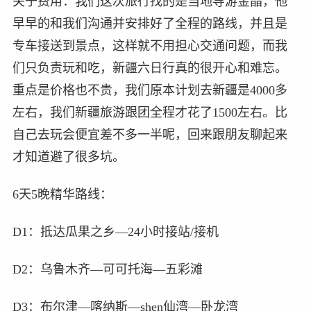
关于费用：我们这次旅行找的是当地导游金晶，他
早早的和我们沟通并安排好了全程的路线，并且是
专车接送到景点，这样就不用担心交通问题，而我
们只负责玩和吃，新疆六日行真的很开心和难忘。
重点是价格也不贵，我们原本计划去新疆是4000多
左右，我们新疆旅游跟团全程才花了1500左右。比
自己去玩会便宜差不多一半呢，回来跟朋友聊起来
才知道避了很多坑。
6天5晚精华路线：
D1：抵达瓜果之乡—24小时接站/接机
D2：乌鲁木齐—可可托海—五彩滩
D3：布尔津—喀纳斯—shen仙湾—卧龙湾