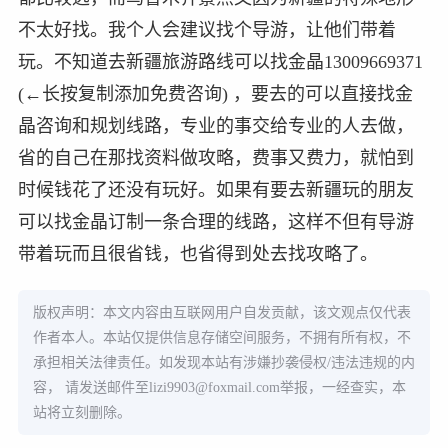
不太好找。我个人会建议找个导游，让他们带着
玩。不知道去新疆旅游路线可以找金晶13009669371
(←长按复制添加免费咨询) ，要去的可以直接找金
晶咨询和规划线路，专业的事交给专业的人去做，
省的自己在那找资料做攻略，费事又费力，就怕到
时候钱花了还没有玩好。如果有要去新疆玩的朋友
可以找金晶订制一条合理的线路，这样不但有导游
带着玩而且很省钱，也省得到处去找攻略了。
版权声明：本文内容由互联网用户自发贡献，该文观点仅代表
作者本人。本站仅提供信息存储空间服务，不拥有所有权，不
承担相关法律责任。如发现本站有涉嫌抄袭侵权/违法违规的内
容， 请发送邮件至
lizi9903@foxmail.com
举报，一经查实，本
站将立刻删除。