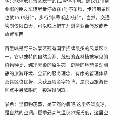
辆只能停放在景区统一的1.2号停车场。建议住宿商
业街的朋友车辆尽量停放在1号停车场，步行到景区
也就10-15分钟，步行到6号饭店2分钟。当然，交通
管制仅限白天，可以晚上把车开到商业街停放或者
放置东西。
百里峡是野三坡景区冠有国字招牌最多的风景区之
一。它以独特的自然资源、茂密的森林植被罕见的
植物种类、纯净无染的原生态，奇险的地貌景观幽
静的旅游环境、全新的服务理念、有序的管理体系
及其区位优势，荣获五项金字招牌，是京西旅游景
区点中最耀眼的一颗璀璨明珠。
景色：里植物茂盛，是天然的氧吧;这里冬暖夏凉，
是自然的空调。夏季最高气温仅23摄氏度，这里空