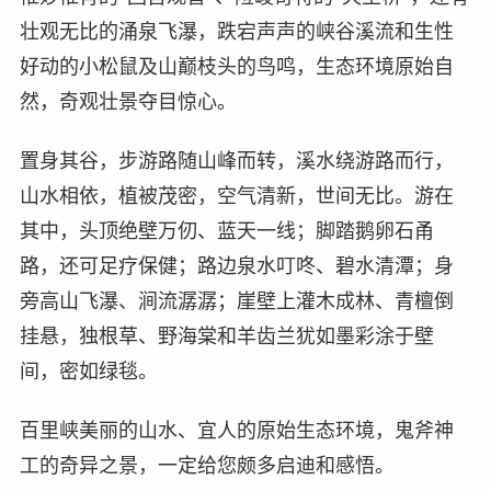
壮观无比的涌泉飞瀑，跌宕声声的峡谷溪流和生性
好动的小松鼠及山巅枝头的鸟鸣，生态环境原始自
然，奇观壮景夺目惊心。
置身其谷，步游路随山峰而转，溪水绕游路而行，
山水相依，植被茂密，空气清新，世间无比。游在
其中，头顶绝壁万仞、蓝天一线；脚踏鹅卵石甬
路，还可足疗保健；路边泉水叮咚、碧水清潭；身
旁高山飞瀑、涧流潺潺；崖壁上灌木成林、青檀倒
挂悬，独根草、野海棠和羊齿兰犹如墨彩涂于壁
间，密如绿毯。
百里峡美丽的山水、宜人的原始生态环境，鬼斧神
工的奇异之景，一定给您颇多启迪和感悟。