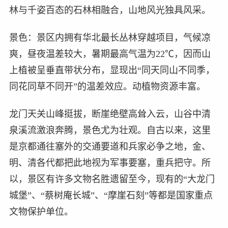
林与千姿百态的石林相融合，山地风光独具风采。
景色：景区内拥有华北最长丛林穿越项目，气候凉
爽，昼夜温差较大，暑期最高气温为22℃，因而山
上植被呈垂直带状分布，显现出“同天同山不同季，
同花同草不同开”的温差效应。动植物资源丰富。
龙门天关山峰挺拔，断崖绝壁高耸入云，山谷中清
泉溪流激浪奔腾，景色尤为壮观。自古以来，这里
是京都通往塞外的交通要道和兵家必争之地，金、
明、清各代都把此地视为军事要塞，重兵把守。所
以，景区有许多文物名胜遗留至今，现有的“大龙门
城堡”、“蔡树庵长城”、“摩崖石刻”等都是国家重点
文物保护单位。