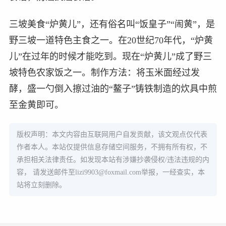
三坡美食“炉黄儿”，还有俗名叫“饭皇子”“闹黄”，是
野三坡一道特色主食之一。在20世纪70年代，“炉黄
儿”在过年的时候才能吃到。现在“炉黄儿”成了野三
坡特色农家饭之一。制作方法：将玉米面经过发
酵，盛一勺倒入擦过油的“鳌子”铸铁制造的炊具中煎
至金黄即可。
版权声明：本文内容由互联网用户自发贡献，该文观点仅代表
作者本人。本站仅提供信息存储空间服务，不拥有所有权，不
承担相关法律责任。如发现本站有涉嫌抄袭侵权/违法违规的内
容， 请发送邮件至
lizi9903@foxmail.com
举报，一经查实，本
站将立刻删除。