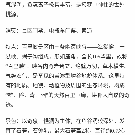
气湿润，负氧离子极其丰富，是您梦中神往的世外
桃源。
消费：景区门票、电瓶车门票、索道
特点：百里峡景区由三条幽深峡谷——海棠峪、十
悬峡、蝎子沟组成，形如鹿角，全长105华里，故称
“百里峡”。峡谷内奇岩耸立，绝壁万仞，草木横生、
气势宏伟，是罕见的岩溶型嶂谷地貌体系。这里特
有的地质、地貌、动植物及周围的生态环境，构成
“雄、险、奇、幽”的天然百里画廊，堪称大自然的奇
迹。
景色：以奇泉、怪洞为主体，在鱼谷洞较深处，发
育了石笋，石钟乳，最大石笋高2米，直径约0.7米，