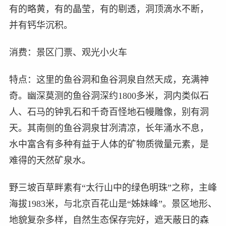
有的略黄，有的晶莹，有的剔透，洞顶滴水不断，
并有钙华沉积。
消费：景区门票、观光小火车
特点：这里的鱼谷洞和鱼谷洞泉自然天成，充满神
奇。幽深莫测的鱼谷洞深约1800多米，洞内类似石
人、石马的钟乳石和千奇百怪地石幔雕像，别有洞
天。其南侧的鱼谷洞泉甘冽清凉，长年涌水不息，
水中富含有多种有益于人体的矿物质微量元素，是
难得的天然矿泉水。
野三坡百草畔素有“太行山中的绿色明珠”之称，主峰
海拔1983米，与北京百花山是“姊妹峰”。景区地形、
地貌复杂多样，自然生态保存完好，遮天蔽日的森