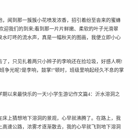
地，闻到那一簇簇小花喷发浓香，招引着纷至沓来的蜜蜂
欢迎我们的到来;看到那一片片鲜嫩、柔软的叶子光滑翠
泉水叮咚的流水声，真是一幅秋天的图画，我便立即小心
去了，只见扎着两只小辫子的李响还在捡垃圾，好感人啊!
班争光呢?是李响，鼓掌!”顿时，班级里响起经久不息的掌
期以来最快乐的一天!小学生游记作文篇4：沂水溶洞之
在床上猜想地下溶洞的景观，心早就沸腾了。在路上，我
上高速公路，浓雾才逐渐散去，我的心早就飞到地下溶洞