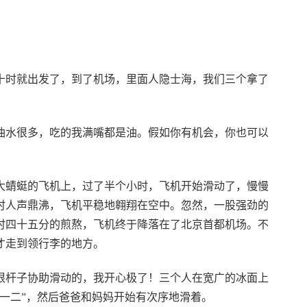
十时就出发了，到了机场，里面人隐士海，我们三个拿了
油水很多，吃的我满嘴都是油。假如你有机会，你也可以
大蜻蜓的飞机上，过了半个小时，飞机开始滑动了，慢慢
时人声鼎沸，飞机平稳地翱翔在空中。忽然，一股强劲的
时四十五分的煎熬，飞机终于降落在了北京首都机场。不
才走到领行李的地方。
根杆子协助滑动的，我开心极了！三个人在宽广的冰面上
一二”，然后爸爸和妈妈开始有次序地滑着。