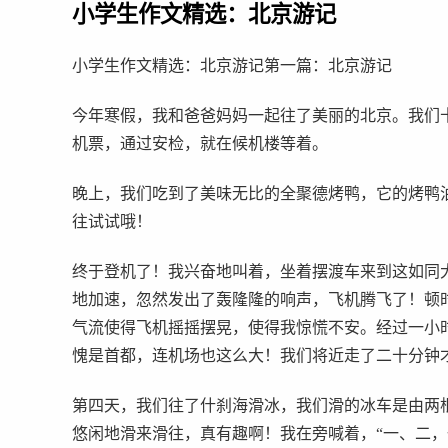
小学生作文精选：北京游记
小学生作文精选：北京游记第一篇：北京游记
今年寒假，我和爸爸妈妈一起往了美丽的北京。我们
机票，通过安检，就在候机楼等着。
晚上，我们吃到了美味无比的全聚德烤鸭，它的烤鸭
往试试哦！
终于登机了！我兴奋地叫着，坐着摆渡车来到这如同
地加速，忽然发出了轰隆隆的响声，飞机腾飞了！顿
气流使得飞机摇摇摆晃，使得我惊慌不安。经过一小
愧是首都，连机场也这么大！我们将近走了二十分钟
第四天，我们往了什刹海滑冰，我们滑的冰车是由两
悠闲地滑来滑往，真有趣啊！我在旁喊着，“一、二，