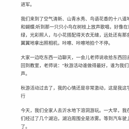
进军。
我们来到了空气清新、山青水秀、鸟语花香的十八道
和蝴蝶;听到那一只只小鸟在树枝上放声歌唱，好像在
绿，光彩照人，与小花搭配得天衣无缝，远处还有那
翼翼地拿出照相机，咔嚓、咔嚓地拍个不停。
大家一边吃东西一边聊天，一会儿老师说收拾东西回
回到教室，老师说：“秋游活动谁做得最好，谁为我们
声。
秋游活动过去了，我的心情还是非常激动，这是我这学
行
今天，我们全家人去沂水地下溶洞游玩。一大早，我
们经过了几个湖泊，湖泊周围全是浓雾。等到汽车驶
了。