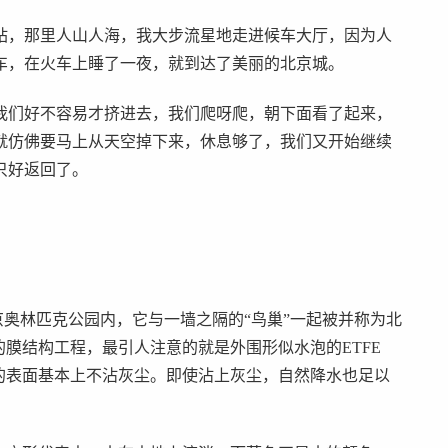
站，那里人山人海，我大步流星地走进候车大厅，因为人
车，在火车上睡了一夜，就到达了美丽的北京城。
我们好不容易才挤进去，我们爬呀爬，朝下面看了起来，
就仿佛要马上从天空掉下来，休息够了，我们又开始继续
只好返回了。
京奥林匹克公园内，它与一墙之隔的“鸟巢”一起被并称为北
的膜结构工程，最引人注意的就是外围形似水泡的ETFE
的表面基本上不沾灰尘。即使沾上灰尘，自然降水也足以