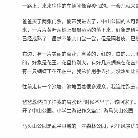
一路上，来来往往的车辆就像穿梭似的。一会儿就来
爸爸买了两张门票，便带我进去了，中山公园的人可
来，一片片黄叶从树上飘飘洒洒的落下来，好象是给
已经成熟了，虽然不能亲口尝一尝，但是隔着皮，已
右边，有一片美丽的菊花，有黄的，红的，白的……
的，好象是花王。花盘特别大，有好几只蝴蝶在花丛中
有一只蝴蝶正在花丛中，我急忙用手去捂，没想到让
往前走有一个池塘，池塘围着很多观众，我连忙跑去
爸爸忽然拍了拍我的肩膀说;“时候不早了，该回家了
开了中山公园。小学生游记作文篇2：游马头山公园
马头山公园是武平县城的一座森林公园，那里风景优