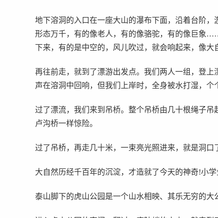
地下溶洞的入口在一座大山的瀑布下面，沿着台阶，
形态万千，有的像老人，有的像骆驼，有的像巨象…
下来，有的是中空的，风儿吹过，就会响起来，像大
再往前走，就到了漂游出发点。我们两人一组，登上
声在溶洞中回响，但我们上岸时，全身被水打湿，个个
过了漂流，我们来到吊桥。整个吊桥由几十根绳子吊
卢沟桥一样惊险。
过了吊桥，再走几十米，一束亮光照进来，就是洞口
大自然历经千百年的沉淀，才造就了今天的神奇!小学
泰山脚下的虎山公园是一个山水相映、其乐无穷的大