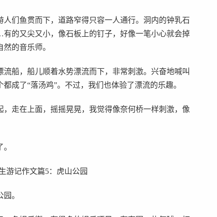
游人们鱼贯而下，道路窄得只容一人通行。洞内的钟乳石
…有的又尖又小，像石板上的钉子，好像一笔小心就会掉
自然的音乐师。
漂流船，船儿顺着水势漂流而下，非常刺激。兴奋地喊叫
都成了“落汤鸡”。不过，我们也体验了漂流的乐趣。
起，走在上面，摇摇晃晃，我觉得像奈何桥一样刺激，像
了。
生游记作文篇5：虎山公园
公园。