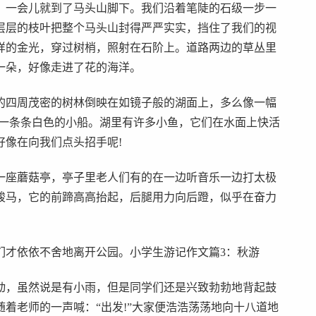
，一会儿就到了马头山脚下。我们沿着笔陡的石级一步一
层层的枝叶把整个马头山封得严严实实，挡住了我们的视
样的金光，穿过树梢，照射在石阶上。道路两边的草丛里
一朵，好像走进了花的海洋。
的四周茂密的树林倒映在如镜子般的湖面上，多么像一幅
像一条条白色的小船。湖里有许多小鱼，它们在水面上快活
好像在向我们点头招手呢!
一座蘑菇亭，亭子里老人们有的在一边听音乐一边打太极
骏马，它的前蹄高高抬起，后腿用力向后蹬，似乎在奋力
们才依依不舍地离开公园。小学生游记作文篇3：秋游
动，虽然说是有小雨，但是同学们还是兴致勃勃地背起鼓
着老师的一声喊：“出发!”大家便浩浩荡荡地向十八道地