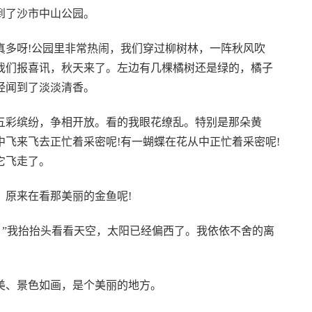
到了沙市中山公园。
真多呀!公园里非常热闹，我们穿过柳树林，一阵秋风吹
我们报喜讯，秋天来了。左边有几棵橘树还是绿的，橘子
经闻到了淡淡清香。
五彩缤纷，争相开放。看的我眼花缭乱。特别是那朵黄
飞来飞去正忙着采密呢!有一蝴蝶在花从中正忙着采密呢!
它飞走了。
，原来在看那美丽的金鱼呢!
。”我抬抬头看看天空，太阳已经偏西了。我依依不舍的离
美、景色如画，是个美丽的地方。