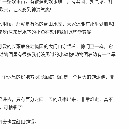
了一条娱乐街，有很多的娱乐项目，有套圈、扎气球、打
吹来，让人感到神清气爽!
入眼帘，那就是有名的虎山水库，大家还能在那里划船呢!
呀!原来是水下的小鱼在欢迎我们这些游客呢!
可爱的长颈鹿在动物园的大门口守望着，像门卫一样，它
动物园里有很多我们没见过的小动物!动物园右边有一个旱
一个休息的好地方呀!长廊的北面是一个巨大的游泳池，夏
果进去，只有百分之四十五的几率出来，非常难走，真不
，可精彩了!
机会也去细细游赏。