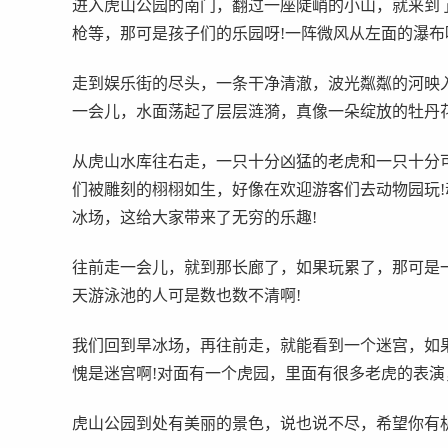
进入虎山公园的南门，翻过一座陡峭的小山，就来到
枪等，那可是孩子们的乐园呀!一阵微风从左面的瀑布
走到娱乐街的尽头，一条干净清澈，波光粼粼的河映
一会儿，水面荡起了层层涟漪，真像一朵绽放的牡丹花
从虎山水库往右走，一只十分凶猛的老虎和一只十分
们被雕刻的栩栩如生，好像在欢迎游客们去动物园玩!
冰场，这给大家带来了无穷的乐趣!
往前走一会儿，就到那长廊了，如果玩累了，那可是
天游泳池的人可是数也数不清啊!
我们回到旱冰场，再往前走，就能看到一个迷宫，如
愧是迷宫啊!对面有一个虎园，里面有很多老虎的表演
虎山公园到处有美丽的景色，说也说不尽，希望你有