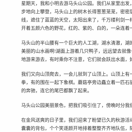
星期天，我和小明去游马头山公园。我们从家里出发
步地向上攀登，马头山上的树木长得葱葱茏茏，密密
线，遮住了蓝蓝的天空，太阳出来了，千万缕利剑一
开着五颜六色的野花，红的、紫的、白的，一朵连着
马头山的半山腰有一个巨大的人工湖，湖水清澈，湖
美丽的山水画啊!湖面上游着几只鸭子，远远望去就
地游来游去，有时乘你不注意，它们就会跃出水面，
我们又向山顶爬去，一会儿就到了山顶上。山顶上有
拳，有的围在一起下象棋。蘑菇亭旁边矗立着一匹石
的奔驰，连它的尾巴都飘了起来。
马头山公园美丽景色，把我们吸引住了，傍晚时分我
在金风送爽的日子里，我们迎来了盼望已久的秋游活
囊囊的背包，个个笑逐颜开地排着整整齐齐地队伍，随