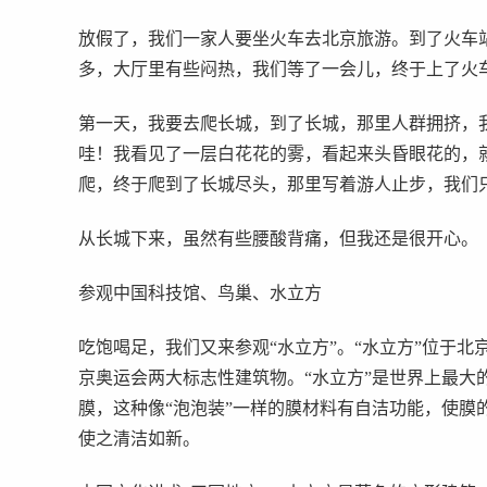
放假了，我们一家人要坐火车去北京旅游。到了火车
多，大厅里有些闷热，我们等了一会儿，终于上了火
第一天，我要去爬长城，到了长城，那里人群拥挤，
哇！我看见了一层白花花的雾，看起来头昏眼花的，
爬，终于爬到了长城尽头，那里写着游人止步，我们
从长城下来，虽然有些腰酸背痛，但我还是很开心。
参观中国科技馆、鸟巢、水立方
吃饱喝足，我们又来参观“水立方”。“水立方”位于北
京奥运会两大标志性建筑物。“水立方”是世界上最大
膜，这种像“泡泡装”一样的膜材料有自洁功能，使膜
使之清洁如新。