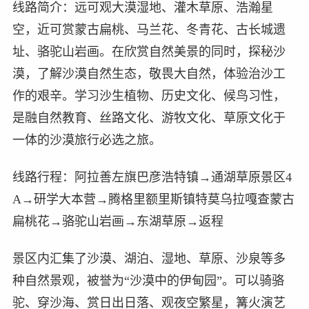
线路简介：远可观大漠湿地、灌木草原、浩瀚星
空，近可赏蒙古扁桃、马兰花、冬青花、古长城遗
址、骆驼山岩画。在欣赏自然美景的同时，探秘沙
漠，了解沙漠自然生态，敬畏大自然，体验治沙工
作的艰辛。学习沙生植物、历史文化、候鸟习性，
是融自然教育、丝路文化、游牧文化、草原文化于
一体的沙漠旅行必选之旅。
线路行程：阿拉善左旗巴彦浩特镇→通湖草原景区4
A→研学大本营→腾格里额里斯镇特莫乌拉嘎查蒙古
扁桃花→骆驼山岩画→东湖草原→返程
景区内汇集了沙漠、湖泊、湿地、草原、沙泉等多
种自然景观，被誉为“沙漠中的伊甸园”。可以骑骆
驼、穿沙海、赏日出日落、观夜空繁星，篝火演艺