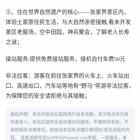
⑤、住在世界自然遗产的核心——张家界景区内，
体验土家原住民生活，与大自然亲密接触,看未开发
景区老屋场，空中田园，神兵聚会，了解老人长寿
之谜；
接站服务:提供免费接站服务，接机自付车费50元
非法拉客：游客在前往张家界的火车上、火车站出
口、高速出口、汽车站等地有“野马”导游非法拉客，
为保障您的安全请拒绝与其接触；
版权声明：本文内容由互联网用户自发贡献，该文观点仅代表
作者本人。本站仅提供信息存储空间服务，不拥有所有权，不
承担相关法律责任。如发现本站有涉嫌抄袭侵权/违法违规的内
容， 请发送邮件至
lizi9903@foxmail.com
举报，一经查实，本